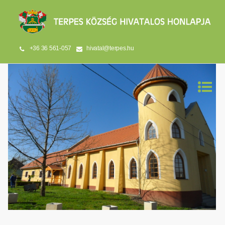
+36 36 561-057
hivatal@terpes.hu