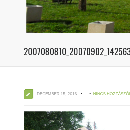
2007080810_20070902_14256
DECEMBER 15, 2016
NINCS HOZZÁSZÓ