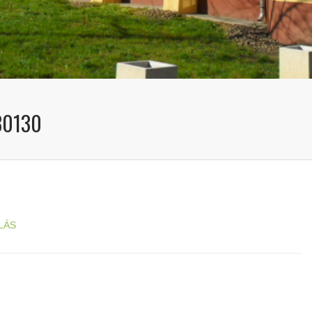
30130
LÁS