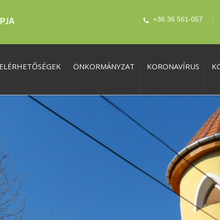
+36 36 561-057
ELÉRHETŐSÉGEK
ÖNKORMÁNYZAT
KORONAVÍRUS
K