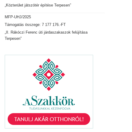
„Közterület játszótér építése Terpesen”
MFP-UHJ/2025
Támogatás összege: 7 177 176.-FT
„II. Rákóczi Ferenc úti járdaszakaszok felújítása
Terpesen”