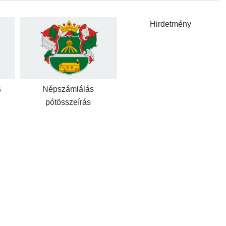
Hirdetmény
s
Népszámlálás
pótösszeírás