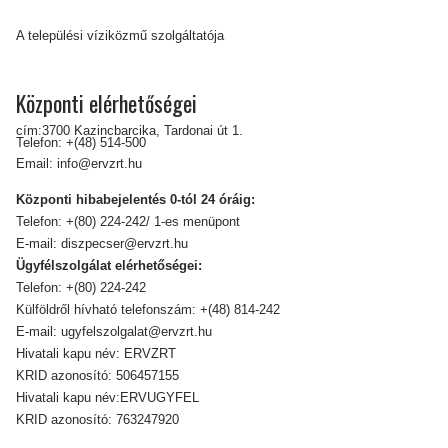
A települési víziközmű szolgáltatója
Központi elérhetőségei
cím:3700 Kazincbarcika, Tardonai út 1.
Telefon:
+(48) 514-500
Email:
info@ervzrt.hu
Központi hibabejelentés 0-tól 24 óráig:
Telefon:
+(80) 224-242/ 1-es menüpont
E-mail:
diszpecser@ervzrt.hu
Ügyfélszolgálat elérhetőségei:
Telefon:
+(80) 224-242
Külföldről hívható telefonszám:
+(48) 814-242
E-mail:
ugyfelszolgalat@ervzrt.hu
Hivatali kapu név: ERVZRT
KRID azonosító: 506457155
Hivatali kapu név:ERVUGYFEL
KRID azonosító: 763247920