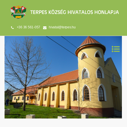
+36 36 561-057
hivatal@terpes.hu