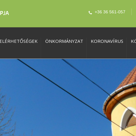
+36 36 561-057
ELÉRHETŐSÉGEK
ÖNKORMÁNYZAT
KORONAVÍRUS
K