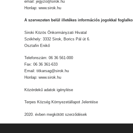
email:
jegyzo@sirok.hu
Honlap: www.sirok.hu
A szervezeten belül illetékes információs jogokkal foglalk
Siroki Közös Önkormányzati Hivatal
Székhely: 3332 Sirok, Borics Pál út 6.
Osztafin Enikő
Telefonszám: 06 36 561-000
Fax: 06 36 361-633
Email: titkarsag@sirok.hu
Honlap: www.sirok.hu
Közérdekű adatok igénylése
Terpes Község Környezetállapot Jelentése
2020. évben megkötött szerződések