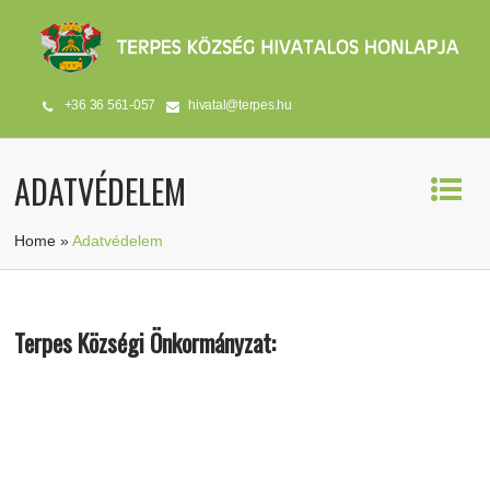
+36 36 561-057
hivatal@terpes.hu
ADATVÉDELEM
Home
»
Adatvédelem
Terpes Községi Önkormányzat: