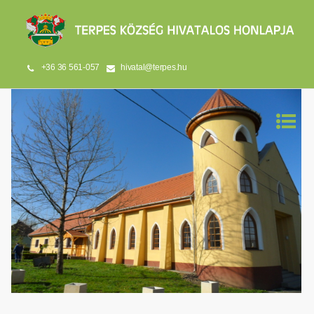
+36 36 561-057
hivatal@terpes.hu