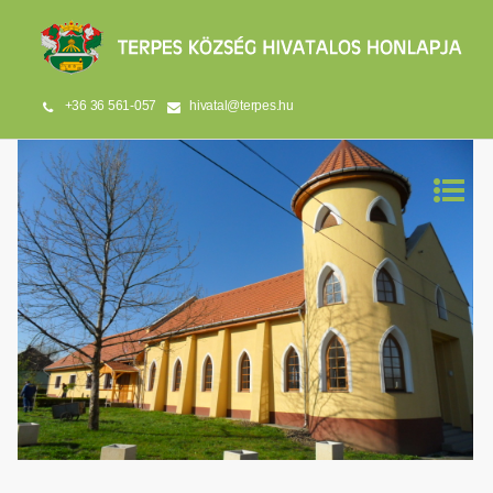
+36 36 561-057
hivatal@terpes.hu