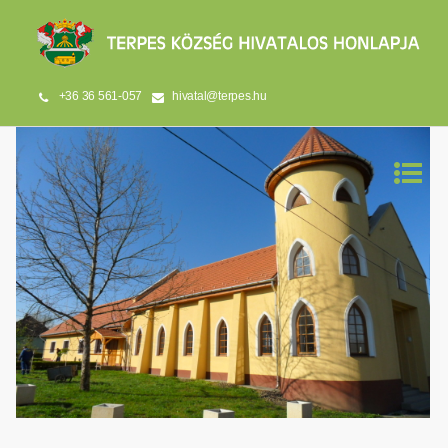
+36 36 561-057
hivatal@terpes.hu