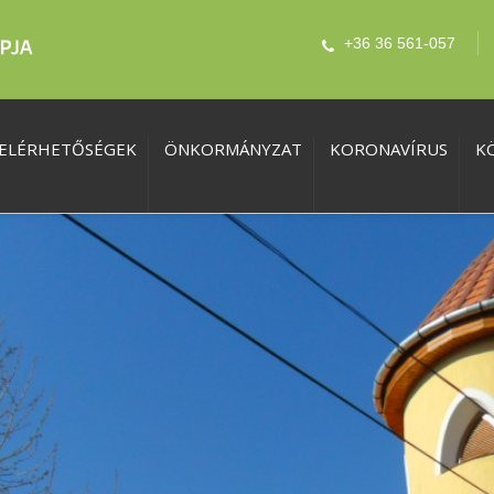
+36 36 561-057
ELÉRHETŐSÉGEK
ÖNKORMÁNYZAT
KORONAVÍRUS
K