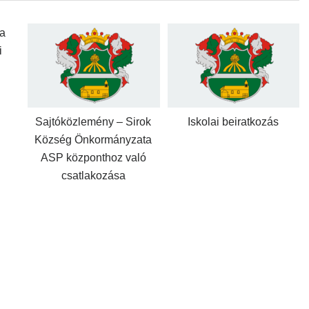
a
i
Sajtóközlemény – Sirok
Iskolai beiratkozás
Község Önkormányzata
ASP központhoz való
csatlakozása