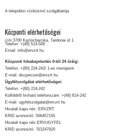
A települési víziközmű szolgáltatója
Központi elérhetőségei
cím:3700 Kazincbarcika, Tardonai út 1.
Telefon:
+(48) 514-500
Email:
info@ervzrt.hu
Központi hibabejelentés 0-tól 24 óráig:
Telefon:
+(80) 224-242/ 1-es menüpont
E-mail:
diszpecser@ervzrt.hu
Ügyfélszolgálat elérhetőségei:
Telefon:
+(80) 224-242
Külföldről hívható telefonszám:
+(48) 814-242
E-mail:
ugyfelszolgalat@ervzrt.hu
Hivatali kapu név: ERVZRT
KRID azonosító: 506457155
Hivatali kapu név:ERVUGYFEL
KRID azonosító: 763247920