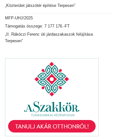
„Közterület játszótér építése Terpesen”
MFP-UHJ/2025
Támogatás összege: 7 177 176.-FT
„II. Rákóczi Ferenc úti járdaszakaszok felújítása
Terpesen”