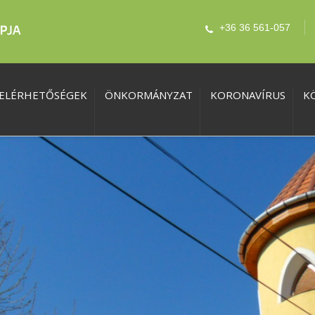
+36 36 561-057
ELÉRHETŐSÉGEK
ÖNKORMÁNYZAT
KORONAVÍRUS
K