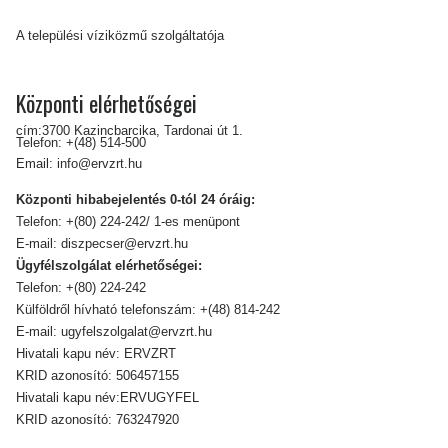
A települési víziközmű szolgáltatója
Központi elérhetőségei
cím:3700 Kazincbarcika, Tardonai út 1.
Telefon:
+(48) 514-500
Email:
info@ervzrt.hu
Központi hibabejelentés 0-tól 24 óráig:
Telefon:
+(80) 224-242/ 1-es menüpont
E-mail:
diszpecser@ervzrt.hu
Ügyfélszolgálat elérhetőségei:
Telefon:
+(80) 224-242
Külföldről hívható telefonszám:
+(48) 814-242
E-mail:
ugyfelszolgalat@ervzrt.hu
Hivatali kapu név: ERVZRT
KRID azonosító: 506457155
Hivatali kapu név:ERVUGYFEL
KRID azonosító: 763247920