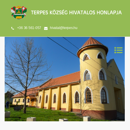
+36 36 561-057
hivatal@terpes.hu