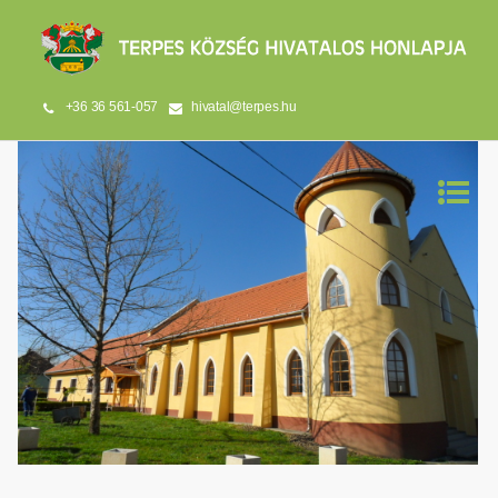
+36 36 561-057
hivatal@terpes.hu