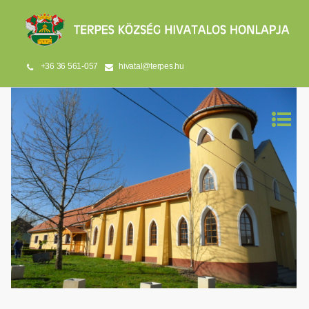
+36 36 561-057
hivatal@terpes.hu