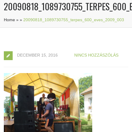
20090818_1089730755_TERPES_600_
Home
»
»
20090818_1089730755_terpes_600_eves_2009_003
DECEMBER 15, 2016
NINCS HOZZÁSZÓLÁS