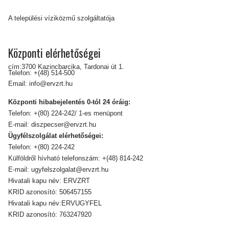
A települési víziközmű szolgáltatója
Központi elérhetőségei
cím:3700 Kazincbarcika, Tardonai út 1.
Telefon:
+(48) 514-500
Email:
info@ervzrt.hu
Központi hibabejelentés 0-tól 24 óráig:
Telefon:
+(80) 224-242/ 1-es menüpont
E-mail:
diszpecser@ervzrt.hu
Ügyfélszolgálat elérhetőségei:
Telefon:
+(80) 224-242
Külföldről hívható telefonszám:
+(48) 814-242
E-mail:
ugyfelszolgalat@ervzrt.hu
Hivatali kapu név: ERVZRT
KRID azonosító: 506457155
Hivatali kapu név:ERVUGYFEL
KRID azonosító: 763247920