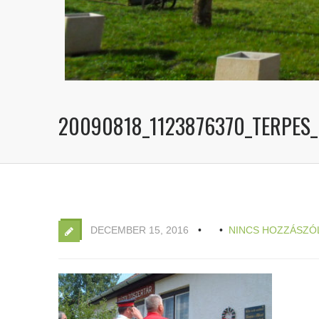
20090818_1123876370_TERPES
DECEMBER 15, 2016
NINCS HOZZÁSZÓ