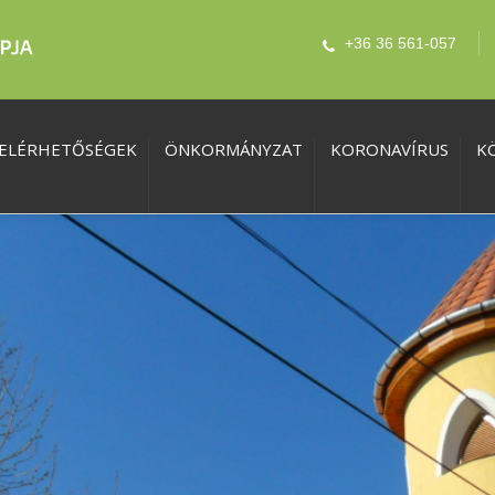
+36 36 561-057
ELÉRHETŐSÉGEK
ÖNKORMÁNYZAT
KORONAVÍRUS
K