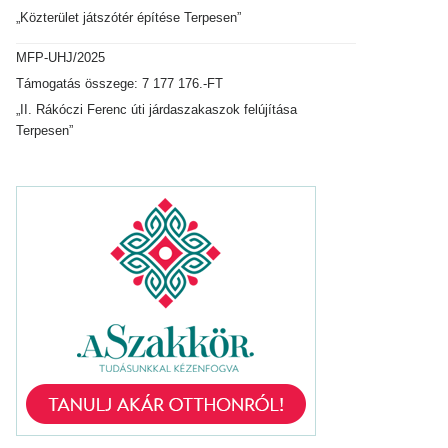
„Közterület játszótér építése Terpesen”
MFP-UHJ/2025
Támogatás összege: 7 177 176.-FT
„II. Rákóczi Ferenc úti járdaszakaszok felújítása
Terpesen”