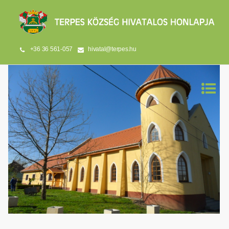
+36 36 561-057
hivatal@terpes.hu