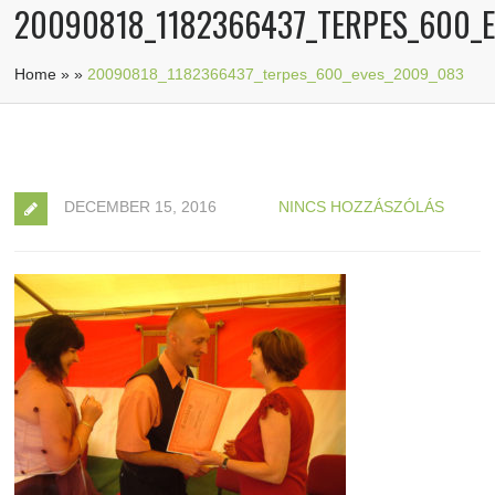
20090818_1182366437_TERPES_600_
Home
»
»
20090818_1182366437_terpes_600_eves_2009_083
DECEMBER 15, 2016
NINCS HOZZÁSZÓLÁS