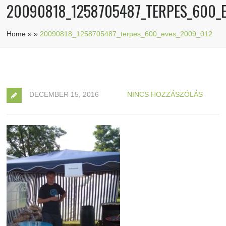
20090818_1258705487_TERPES_600_
Home
»
»
20090818_1258705487_terpes_600_eves_2009_012
DECEMBER 15, 2016
NINCS HOZZÁSZÓLÁS