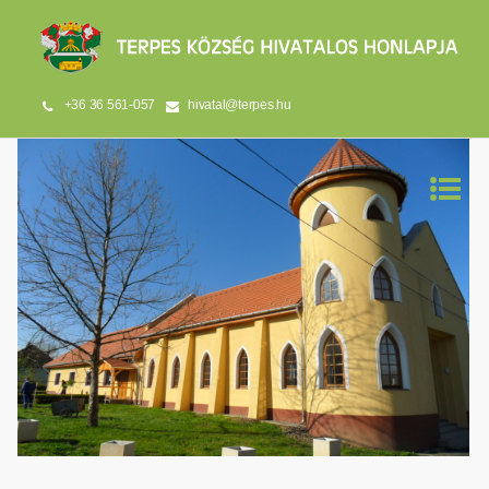
+36 36 561-057
hivatal@terpes.hu