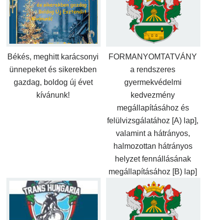
Békés, meghitt karácsonyi
FORMANYOMTATVÁNY
ünnepeket és sikerekben
a rendszeres
gazdag, boldog új évet
gyermekvédelmi
kívánunk!
kedvezmény
megállapításához és
felülvizsgálatához [A) lap],
valamint a hátrányos,
halmozottan hátrányos
helyzet fennállásának
megállapításához [B) lap]