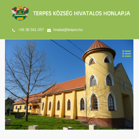
+36 36 561-057
hivatal@terpes.hu