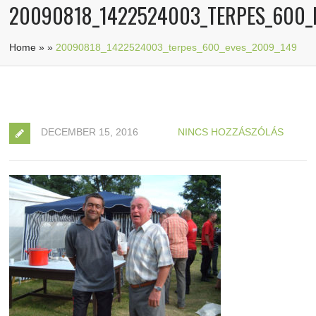
20090818_1422524003_TERPES_600_
Home
»
»
20090818_1422524003_terpes_600_eves_2009_149
DECEMBER 15, 2016
NINCS HOZZÁSZÓLÁS