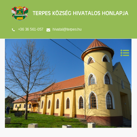
+36 36 561-057
hivatal@terpes.hu