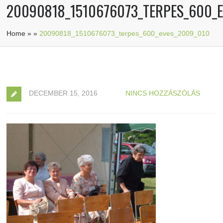
20090818_1510676073_TERPES_600_
Home
»
»
20090818_1510676073_terpes_600_eves_2009_010
DECEMBER 15, 2016
NINCS HOZZÁSZÓLÁS