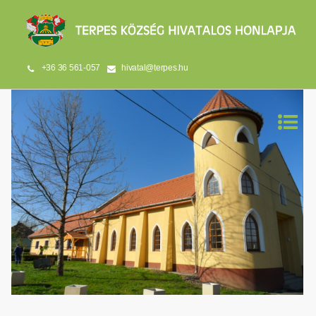
+36 36 561-057
hivatal@terpes.hu