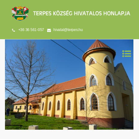
+36 36 561-057
hivatal@terpes.hu