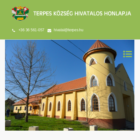
+36 36 561-057
hivatal@terpes.hu