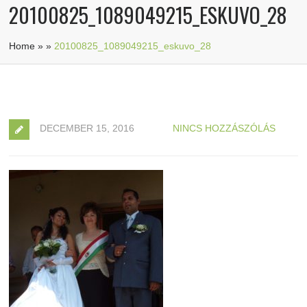
20100825_1089049215_ESKUVO_28
Home
»
»
20100825_1089049215_eskuvo_28
DECEMBER 15, 2016
NINCS HOZZÁSZÓLÁS