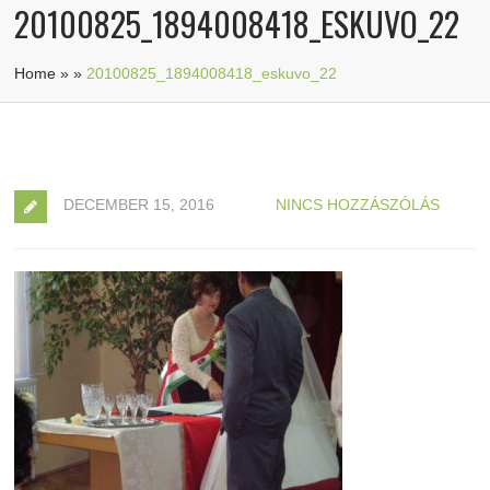
20100825_1894008418_ESKUVO_22
Home
»
»
20100825_1894008418_eskuvo_22
DECEMBER 15, 2016
NINCS HOZZÁSZÓLÁS