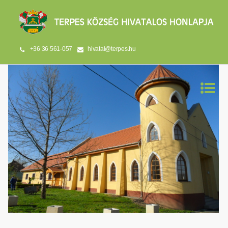
+36 36 561-057
hivatal@terpes.hu