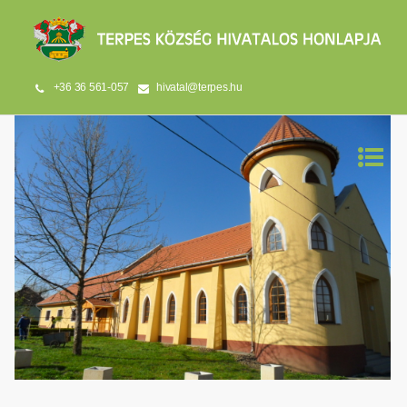
+36 36 561-057
hivatal@terpes.hu