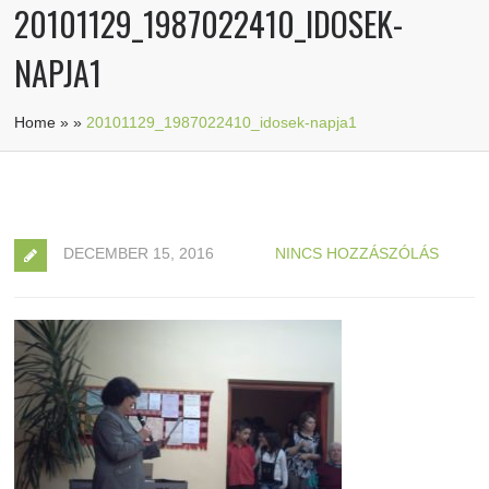
20101129_1987022410_IDOSEK-
NAPJA1
Home
»
»
20101129_1987022410_idosek-napja1
DECEMBER 15, 2016
NINCS HOZZÁSZÓLÁS