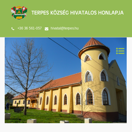
+36 36 561-057
hivatal@terpes.hu