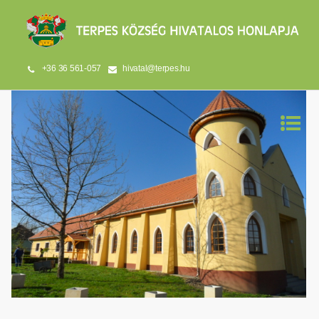
+36 36 561-057
hivatal@terpes.hu