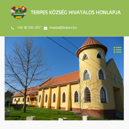
+36 36 561-057
hivatal@terpes.hu