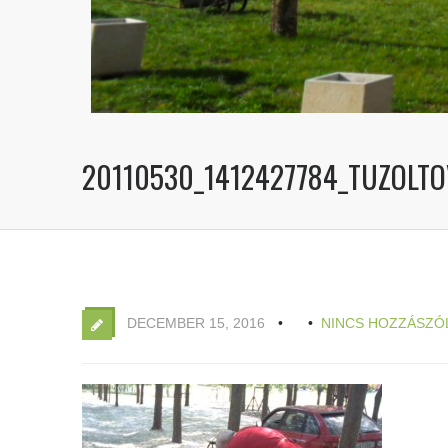
20110530_1412427784_TUZOLTO
DECEMBER 15, 2016
NINCS HOZZÁSZÓ