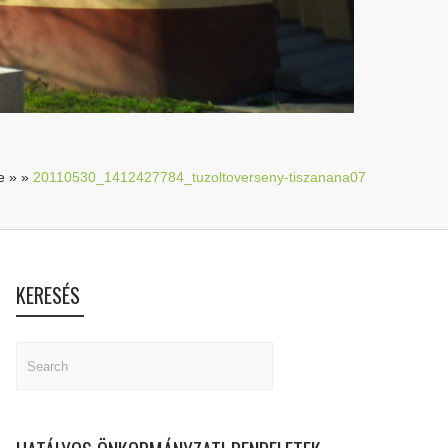
e
»
»
20110530_1412427784_tuzoltoverseny-tiszanana07
KERESÉS