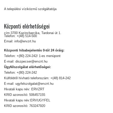
A települési víziközmű szolgáltatója
Központi elérhetőségei
cím:3700 Kazincbarcika, Tardonai út 1.
Telefon:
+(48) 514-500
Email:
info@ervzrt.hu
Központi hibabejelentés 0-tól 24 óráig:
Telefon:
+(80) 224-242/ 1-es menüpont
E-mail:
diszpecser@ervzrt.hu
Ügyfélszolgálat elérhetőségei:
Telefon:
+(80) 224-242
Külföldről hívható telefonszám:
+(48) 814-242
E-mail:
ugyfelszolgalat@ervzrt.hu
Hivatali kapu név: ERVZRT
KRID azonosító: 506457155
Hivatali kapu név:ERVUGYFEL
KRID azonosító: 763247920