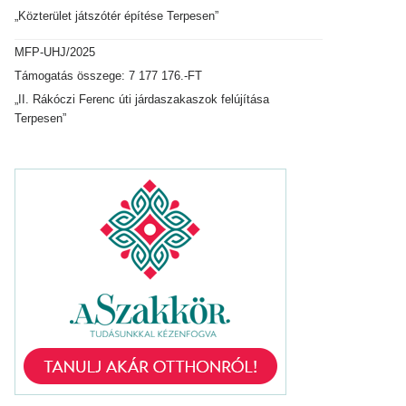
„Közterület játszótér építése Terpesen”
MFP-UHJ/2025
Támogatás összege: 7 177 176.-FT
„II. Rákóczi Ferenc úti járdaszakaszok felújítása
Terpesen”