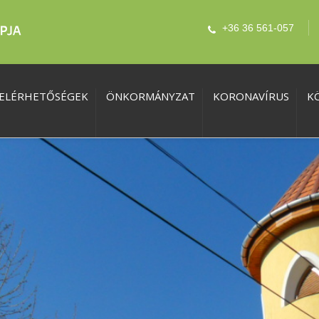
+36 36 561-057
ELÉRHETŐSÉGEK
ÖNKORMÁNYZAT
KORONAVÍRUS
K