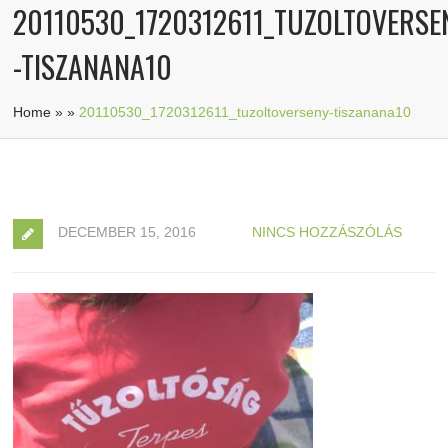
20110530_1720312611_TUZOLTOVERSE
-TISZANANA10
Home
»
»
20110530_1720312611_tuzoltoverseny-tiszanana10
DECEMBER 15, 2016
NINCS HOZZÁSZÓLÁS