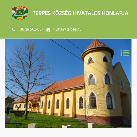
+36 36 561-057
hivatal@terpes.hu