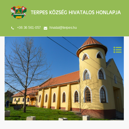
+36 36 561-057
hivatal@terpes.hu