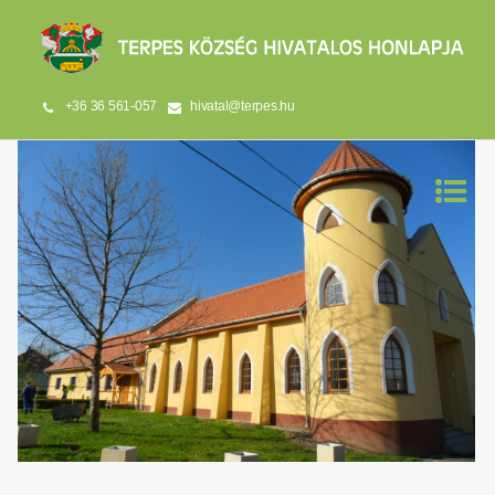
+36 36 561-057
hivatal@terpes.hu