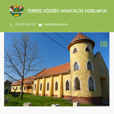
+36 36 561-057
hivatal@terpes.hu