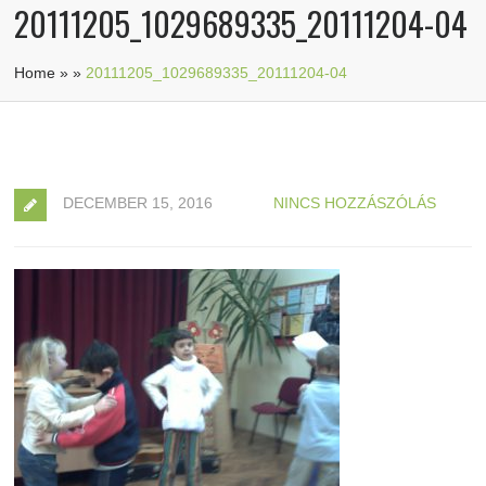
20111205_1029689335_20111204-04
Home
»
»
20111205_1029689335_20111204-04
DECEMBER 15, 2016
NINCS HOZZÁSZÓLÁS