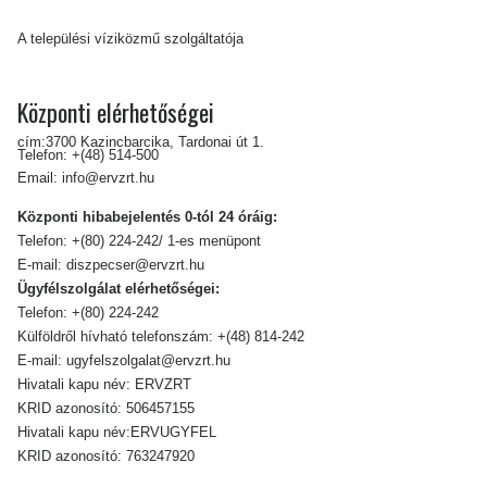
A települési víziközmű szolgáltatója
Központi elérhetőségei
cím:3700 Kazincbarcika, Tardonai út 1.
Telefon:
+(48) 514-500
Email:
info@ervzrt.hu
Központi hibabejelentés 0-tól 24 óráig:
Telefon:
+(80) 224-242/ 1-es menüpont
E-mail:
diszpecser@ervzrt.hu
Ügyfélszolgálat elérhetőségei:
Telefon:
+(80) 224-242
Külföldről hívható telefonszám:
+(48) 814-242
E-mail:
ugyfelszolgalat@ervzrt.hu
Hivatali kapu név: ERVZRT
KRID azonosító: 506457155
Hivatali kapu név:ERVUGYFEL
KRID azonosító: 763247920