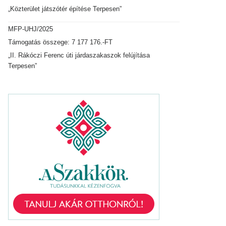
„Közterület játszótér építése Terpesen”
MFP-UHJ/2025
Támogatás összege: 7 177 176.-FT
„II. Rákóczi Ferenc úti járdaszakaszok felújítása
Terpesen”