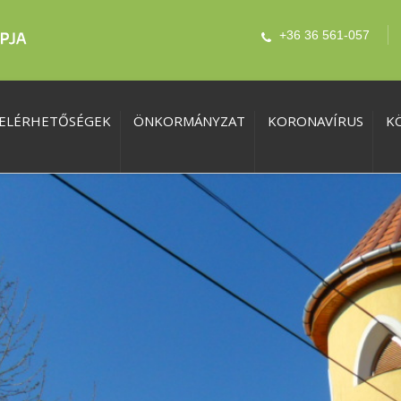
+36 36 561-057
ELÉRHETŐSÉGEK
ÖNKORMÁNYZAT
KORONAVÍRUS
K