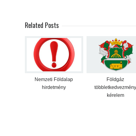
Related Posts
Nemzeti Földalap
Földgáz
hirdetmény
többletkedvezmén
kérelem