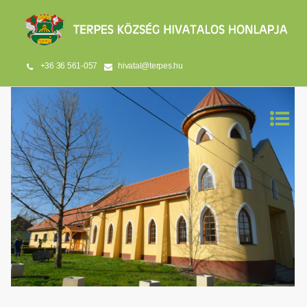
+36 36 561-057
hivatal@terpes.hu