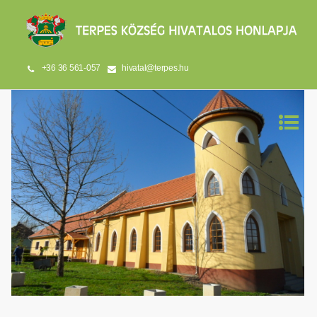
+36 36 561-057
hivatal@terpes.hu