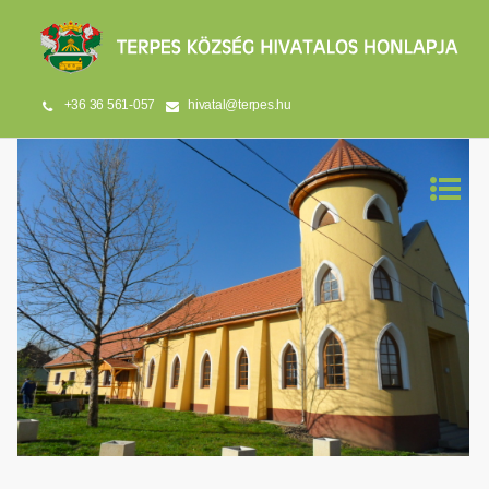
+36 36 561-057
hivatal@terpes.hu