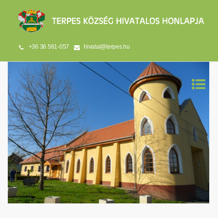
+36 36 561-057
hivatal@terpes.hu