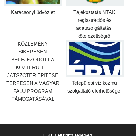
Karácsonyi üdvözlet
Tájékoztatás NTAK
regisztrációs és
adatszolgáltatási
kötelezettségről
KÖZLEMÉNY
SIKERESEN
BEFEJEZŐDÖTT A
KÖZTERÜLETI
JÁTSZÓTÉR ÉPÍTÉSE
Települési víziközmű
TERPESEN A MAGYAR
szolgáltató elérhetőségei
FALU PROGRAM
TÁMOGATÁSÁVAL
© 2011 All rights reserved.