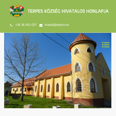
+36 36 561-057
hivatal@terpes.hu