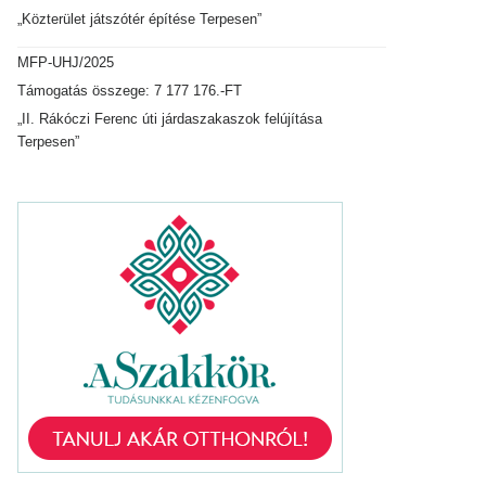
„Közterület játszótér építése Terpesen”
MFP-UHJ/2025
Támogatás összege: 7 177 176.-FT
„II. Rákóczi Ferenc úti járdaszakaszok felújítása
Terpesen”