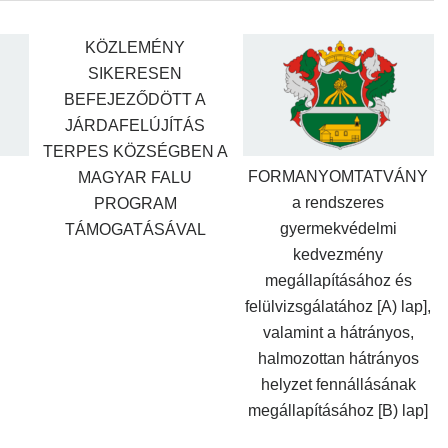
KÖZLEMÉNY
SIKERESEN
BEFEJEZŐDÖTT A
JÁRDAFELÚJÍTÁS
TERPES KÖZSÉGBEN A
FORMANYOMTATVÁNY
MAGYAR FALU
a rendszeres
PROGRAM
gyermekvédelmi
TÁMOGATÁSÁVAL
kedvezmény
megállapításához és
felülvizsgálatához [A) lap],
valamint a hátrányos,
halmozottan hátrányos
helyzet fennállásának
megállapításához [B) lap]