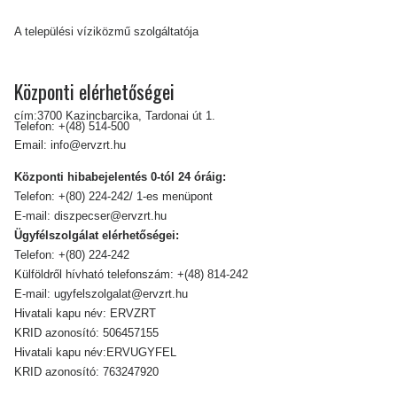
A települési víziközmű szolgáltatója
Központi elérhetőségei
cím:3700 Kazincbarcika, Tardonai út 1.
Telefon:
+(48) 514-500
Email:
info@ervzrt.hu
Központi hibabejelentés 0-tól 24 óráig:
Telefon:
+(80) 224-242/ 1-es menüpont
E-mail:
diszpecser@ervzrt.hu
Ügyfélszolgálat elérhetőségei:
Telefon:
+(80) 224-242
Külföldről hívható telefonszám:
+(48) 814-242
E-mail:
ugyfelszolgalat@ervzrt.hu
Hivatali kapu név: ERVZRT
KRID azonosító: 506457155
Hivatali kapu név:ERVUGYFEL
KRID azonosító: 763247920