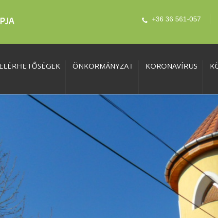
+36 36 561-057
ELÉRHETŐSÉGEK
ÖNKORMÁNYZAT
KORONAVÍRUS
K