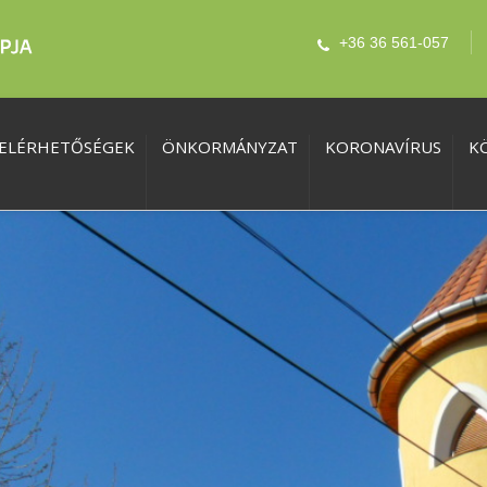
+36 36 561-057
ELÉRHETŐSÉGEK
ÖNKORMÁNYZAT
KORONAVÍRUS
K