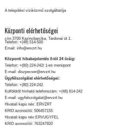
A települési víziközmű szolgáltatója
Központi elérhetőségei
cím:3700 Kazincbarcika, Tardonai út 1.
Telefon:
+(48) 514-500
Email:
info@ervzrt.hu
Központi hibabejelentés 0-tól 24 óráig:
Telefon:
+(80) 224-242/ 1-es menüpont
E-mail:
diszpecser@ervzrt.hu
Ügyfélszolgálat elérhetőségei:
Telefon:
+(80) 224-242
Külföldről hívható telefonszám:
+(48) 814-242
E-mail:
ugyfelszolgalat@ervzrt.hu
Hivatali kapu név: ERVZRT
KRID azonosító: 506457155
Hivatali kapu név:ERVUGYFEL
KRID azonosító: 763247920