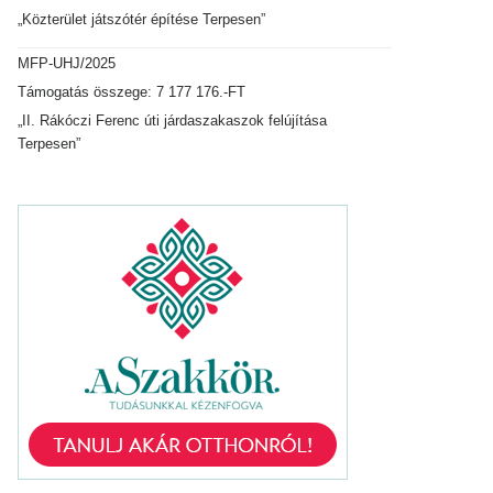
„Közterület játszótér építése Terpesen”
MFP-UHJ/2025
Támogatás összege: 7 177 176.-FT
„II. Rákóczi Ferenc úti járdaszakaszok felújítása
Terpesen”