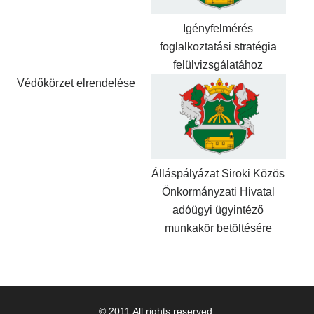
Igényfelmérés
foglalkoztatási stratégia
felülvizsgálatához
Védőkörzet elrendelése
Álláspályázat Siroki Közös
Önkormányzati Hivatal
adóügyi ügyintéző
munkakör betöltésére
© 2011 All rights reserved.