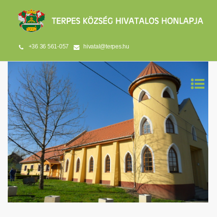
+36 36 561-057
hivatal@terpes.hu