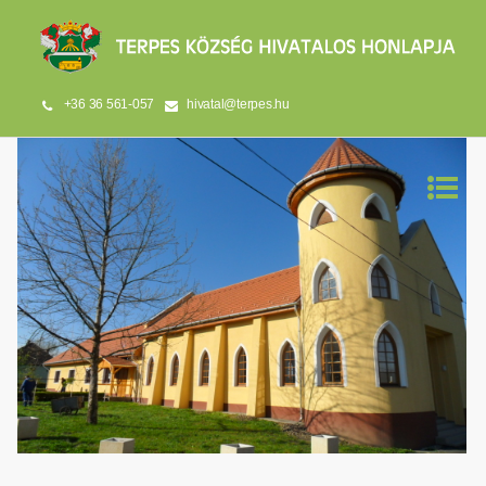
+36 36 561-057
hivatal@terpes.hu