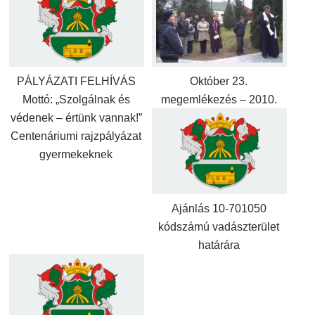
PÁLYÁZATI FELHÍVÁS
Október 23.
Mottó: „Szolgálnak és
megemlékezés – 2010.
védenek – értünk vannak!”
Centenáriumi rajzpályázat
gyermekeknek
Ajánlás 10-701050
kódszámú vadászterület
határára