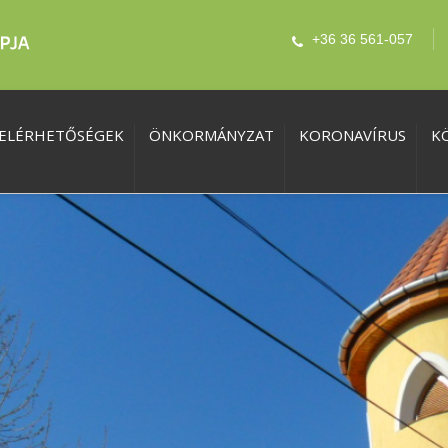
+36 36 561-057
ELÉRHETŐSÉGEK
ÖNKORMÁNYZAT
KORONAVÍRUS
K