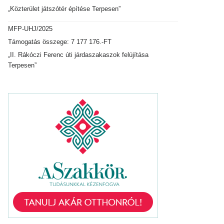
„Közterület játszótér építése Terpesen”
MFP-UHJ/2025
Támogatás összege: 7 177 176.-FT
„II. Rákóczi Ferenc úti járdaszakaszok felújítása
Terpesen”