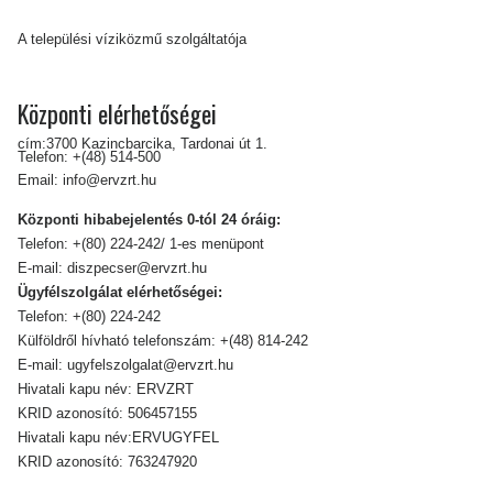
A települési víziközmű szolgáltatója
Központi elérhetőségei
cím:3700 Kazincbarcika, Tardonai út 1.
Telefon:
+(48) 514-500
Email:
info@ervzrt.hu
Központi hibabejelentés 0-tól 24 óráig:
Telefon:
+(80) 224-242/ 1-es menüpont
E-mail:
diszpecser@ervzrt.hu
Ügyfélszolgálat elérhetőségei:
Telefon:
+(80) 224-242
Külföldről hívható telefonszám:
+(48) 814-242
E-mail:
ugyfelszolgalat@ervzrt.hu
Hivatali kapu név: ERVZRT
KRID azonosító: 506457155
Hivatali kapu név:ERVUGYFEL
KRID azonosító: 763247920