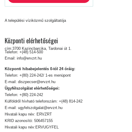
A települési víziközmű szolgáltatója
Központi elérhetőségei
cím:3700 Kazincbarcika, Tardonai út 1.
Telefon:
+(48) 514-500
Email:
info@ervzrt.hu
Központi hibabejelentés 0-tól 24 óráig:
Telefon:
+(80) 224-242/ 1-es menüpont
E-mail:
diszpecser@ervzrt.hu
Ügyfélszolgálat elérhetőségei:
Telefon:
+(80) 224-242
Külföldről hívható telefonszám:
+(48) 814-242
E-mail:
ugyfelszolgalat@ervzrt.hu
Hivatali kapu név: ERVZRT
KRID azonosító: 506457155
Hivatali kapu név:ERVUGYFEL