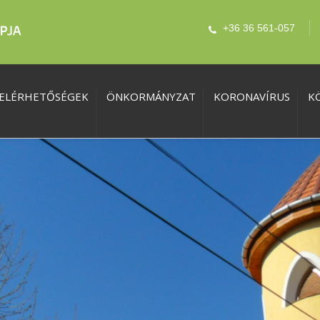
+36 36 561-057
ELÉRHETŐSÉGEK
ÖNKORMÁNYZAT
KORONAVÍRUS
K