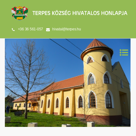
+36 36 561-057
hivatal@terpes.hu