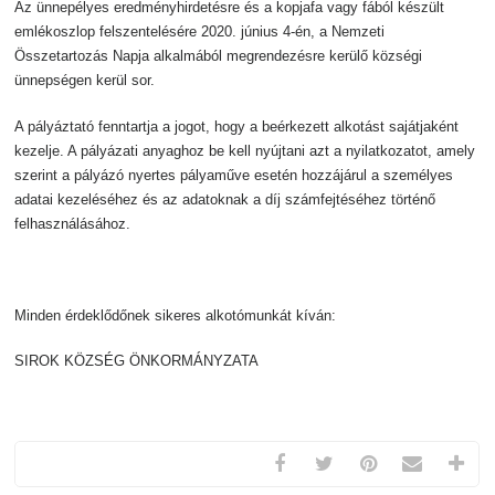
Az ünnepélyes eredményhirdetésre és a kopjafa vagy fából készült
emlékoszlop felszentelésére 2020. június 4-én, a Nemzeti
Összetartozás Napja alkalmából megrendezésre kerülő községi
ünnepségen kerül sor.
A pályáztató fenntartja a jogot, hogy a beérkezett alkotást sajátjaként
kezelje. A pályázati anyaghoz be kell nyújtani azt a nyilatkozatot, amely
szerint a pályázó nyertes pályaműve esetén hozzájárul a személyes
adatai kezeléséhez és az adatoknak a díj számfejtéséhez történő
felhasználásához.
Minden érdeklődőnek sikeres alkotómunkát kíván:
SIROK KÖZSÉG ÖNKORMÁNYZATA