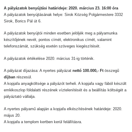
A pályázatok benyújtási határideje: 2020. március 23. 16:00 óra
A pályázatok benyújtásának helye: Sirok Község Polgármestere 3332
Sirok, Borics Pál út 6.
A pályázatok benyújtói minden esetben jelöljék meg a pályamunka
készítőjének nevét, pontos címét, elektronikus címét, valamint
telefonszámát, szükség esetén szöveges kiegészítését.
A pályázatok értékelése 2020. március 31-ig történik.
A pályázat díjazása: A nyertes pályázat
nettó 100.000,- Ft
összegű
díjban
részesül.
A kopjafa anyagköltsége a pályázót terheli. A kopjafa vagy fából készült
emlékoszlop földalatti részének víztelenítését és a beállítás költségét a
pályáztató vállalja.
A nyertes pályamű alapján a kopjafa elkészítésének határideje: 2020.
május 20.
A kopjafa a templom kertben kerül felállításra.