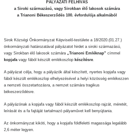
PÁLYÁZATI FELHÍVÁS
a Siroki származású, vagy Sirokban élő lakosok számára
a Trianoni Békeszerződés 100. évfordulója alkalmából
Sirok Községi Önkormányzat Képviselő-testülete a 18/2020.(01.27.)
önkormányzati határozatával pályázatot hirdet a siroki származású,
vagy Sirokban élő lakosok számára
„Trianoni Emléknap”
címmel
kopjafa
vagy fából készült emlékoszlop
készítésre
.
A pályázat célja, hogy a pályázók által készített, nyertes kopjafa vagy
fából készült emlékoszlop elhelyezésével a helyi közösség emlékezzen
a nemzeti összetartozásra, a nemzet számára tragikus
békeszerződésre.
A pályázónak a kopjafa vagy fából készült emlékoszlop rajzát, méretét,
leírását és a fa fajtáját tartalmazó pályaművet kell benyújtania.
Az önkormányzat kiköti, hogy a kopjafa földfeletti magassága legalább
2,6 méter legyen.