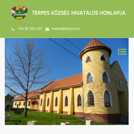
+36 36 561-057
hivatal@terpes.hu