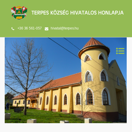
+36 36 561-057
hivatal@terpes.hu