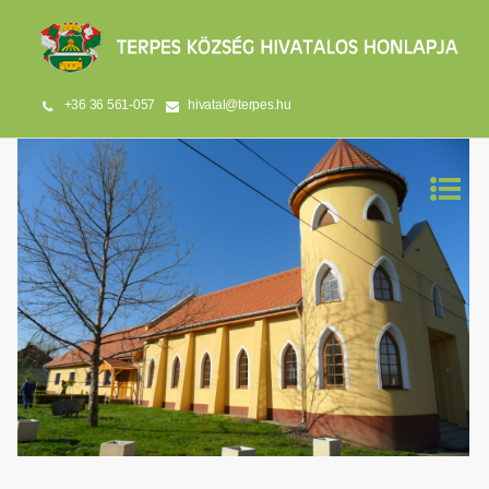
+36 36 561-057
hivatal@terpes.hu