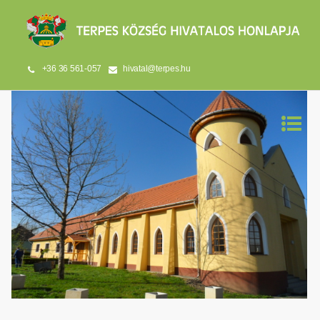
+36 36 561-057
hivatal@terpes.hu