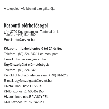
A települési víziközmű szolgáltatója
Központi elérhetőségei
cím:3700 Kazincbarcika, Tardonai út 1.
Telefon:
+(48) 514-500
Email:
info@ervzrt.hu
Központi hibabejelentés 0-tól 24 óráig:
Telefon:
+(80) 224-242/ 1-es menüpont
E-mail:
diszpecser@ervzrt.hu
Ügyfélszolgálat elérhetőségei:
Telefon:
+(80) 224-242
Külföldről hívható telefonszám:
+(48) 814-242
E-mail:
ugyfelszolgalat@ervzrt.hu
Hivatali kapu név: ERVZRT
KRID azonosító: 506457155
Hivatali kapu név:ERVUGYFEL
KRID azonosító: 763247920