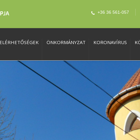
+36 36 561-057
ELÉRHETŐSÉGEK
ÖNKORMÁNYZAT
KORONAVÍRUS
K