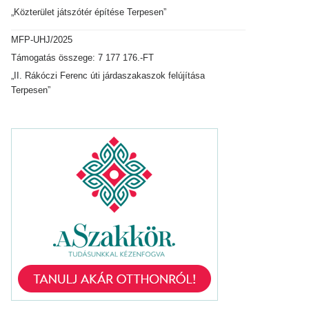
„Közterület játszótér építése Terpesen”
MFP-UHJ/2025
Támogatás összege: 7 177 176.-FT
„II. Rákóczi Ferenc úti járdaszakaszok felújítása
Terpesen”