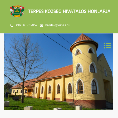
+36 36 561-057
hivatal@terpes.hu